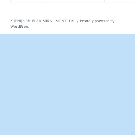
ŽUPNIJA SV. VLADIMIRA – MONTREAL
Proudly powered by
WordPress