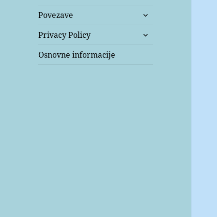
expand
Povezave
child
expand
menu
Privacy Policy
child
menu
Osnovne informacije