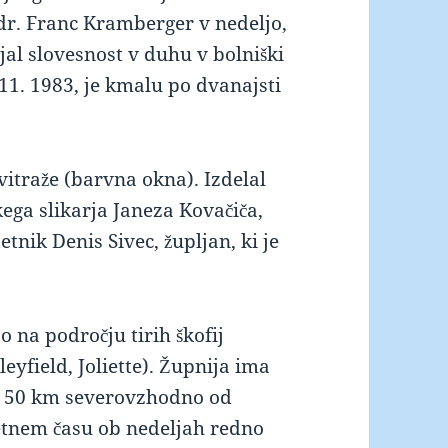
 dr. Franc Kramberger v nedeljo,
jal slovesnost v duhu v bolniški
. 11. 1983, je kmalu po dvanajsti
 vitraže (barvna okna). Izdelal
kega slikarja Janeza Kovačiča,
etnik Denis Sivec, župljan, ki je
jo na področju tirih škofij
eyfield, Joliette). Župnija ima
og 50 km severovzhodno od
letnem času ob nedeljah redno