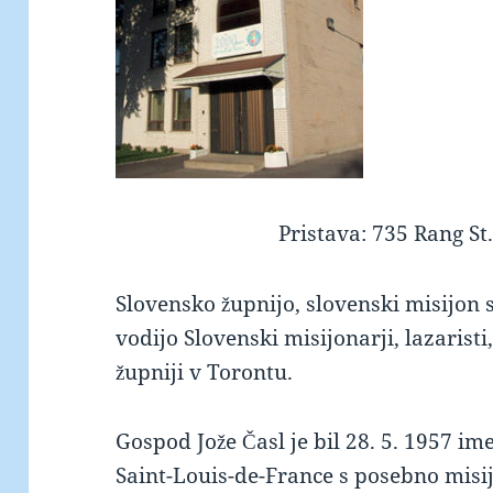
Pristava: 735 Rang St
keto supplement pills
Slovensko župnijo, slovenski misijon 
vodijo Slovenski misijonarji, lazaristi
župniji v Torontu.
Gospod Jože Časl je bil 28. 5. 1957 i
Saint-Louis-de-France s posebno misij