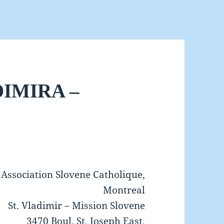
DIMIRA –
Association Slovene Catholique,
Montreal
St. Vladimir – Mission Slovene
3470 Boul. St. Joseph East,