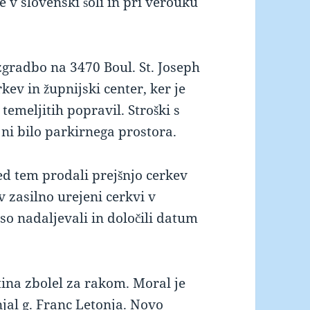
 v slovenski šoli in pri verouku
zgradbo na 3470 Boul. St. Joseph
ev in župnijski center, ker je
temeljitih popravil. Stroški s
i ni bilo parkirnega prostora.
ed tem prodali prejšnjo cerkev
 v zasilno urejeni cerkvi v
so nadaljevali in določili datum
tina zbolel za rakom. Moral je
njal g. Franc Letonja. Novo