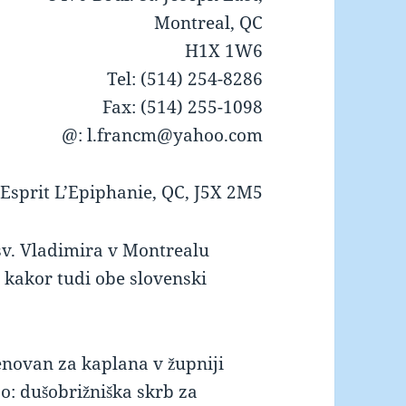
Montreal, QC
H1X 1W6
Tel: (514) 254-8286
Fax: (514) 255-1098
@: l.francm@yahoo.com
.Esprit L’Epiphanie, QC, J5X 2M5
sv. Vladimira v Montrealu
, kakor tudi obe slovenski
menovan za kaplana v župniji
o: dušobrižniška skrb za