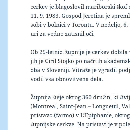
cerkev je blagoslovil mariborski škof
11. 9. 1983. Gospod Jeretina je spreml
sobi v bolnici v Torontu. V nedeljo, 6
uri za vedno zatisnil oči.
Ob 25-letnici župnije je cerkev dobila
jih je Ciril Stojko po načrtih akadems
oba v Sloveniji. Vitraže je vgradil podj
vodil vsa obnovitvena dela.
Župnija šteje okrog 360 družin, ki živi
(Montreal, Saint-Jean – Longueuil, Vall
pristavo (farmo) v L’Epiphanie, okr
župnijske cerkve. Na pristavi je v po