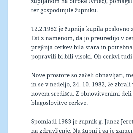
župljanom na otroke (vrtec), pomagale
ter gospodinjile župniku.
12.2.1982 je župnija kupila poslovno 
Est z namenom, da jo preuredijo v cerk
prejšnja cerkev bila stara in potrebna 
popravili bi bili visoki. Ob cerkvi tud
Nove prostore so začeli obnavljati, m
in se v nedeljo, 24. 10. 1982, že zbrali
novem središču. Z obnovitvenimi deli 
blagoslovitve cerkve.
Spomladi 1983 je župnik g. Janez Jere
na zdravljenje. Na župniji ga je zame