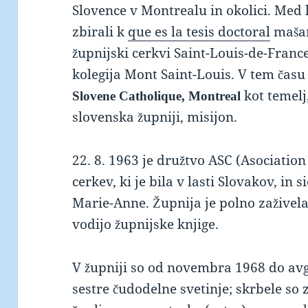
Slovence v Montrealu in okolici. Med l
zbirali k
que es la tesis doctoral
mašam
župnijski cerkvi Saint-Louis-de-France
kolegija Mont Saint-Louis. V tem času
kot temelj
Slovene Catholique, Montreal
slovenska župniji, misijon.
22. 8. 1963 je družtvo ASC (Asociatio
cerkev, ki je bila v lasti Slovakov, in s
Marie-Anne. Župnija je polno zaživela
vodijo župnijske knjige.
V župniji so od novembra 1968 do avg
sestre čudodelne svetinje; skrbele so z