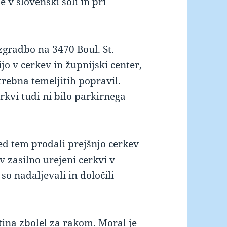
 v slovenski šoli in pri
zgradbo na 3470 Boul. St.
o v cerkev in župnijski center,
otrebna temeljitih popravil.
erkvi tudi ni bilo parkirnega
ed tem prodali prejšnjo cerkev
 v zasilno urejeni cerkvi v
o nadaljevali in določili
tina zbolel za rakom. Moral je