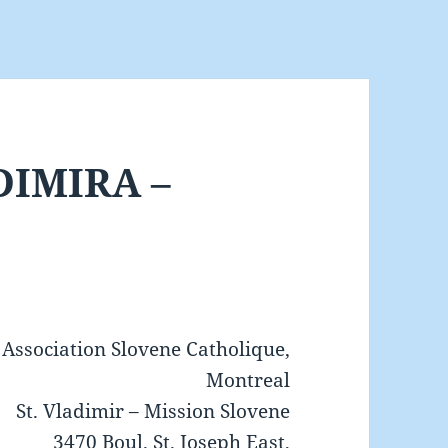
DIMIRA –
Association Slovene Catholique,
Montreal
St. Vladimir – Mission Slovene
3470 Boul. St. Joseph East,