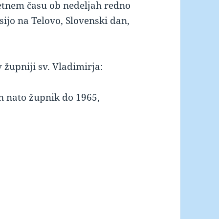
letnem času ob nedeljah redno
sijo na Telovo, Slovenski dan,
 župniji sv. Vladimirja:
in nato župnik do 1965,