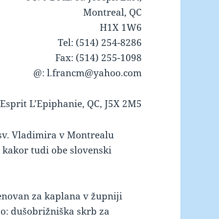
Montreal, QC
H1X 1W6
Tel: (514) 254-8286
Fax: (514) 255-1098
@: l.francm@yahoo.com
.Esprit L’Epiphanie, QC, J5X 2M5
 sv. Vladimira v Montrealu
, kakor tudi obe slovenski
menovan za kaplana v župniji
jo: dušobrižniška skrb za