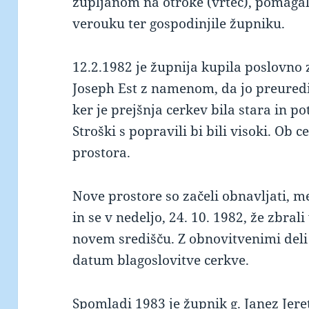
župljanom na otroke (vrtec), pomagale
verouku ter gospodinjile župniku.
12.2.1982 je župnija kupila poslovno 
Joseph Est z namenom, da jo preuredij
ker je prejšnja cerkev bila stara in p
Stroški s popravili bi bili visoki. Ob c
prostora.
Nove prostore so začeli obnavljati, m
in se v nedeljo, 24. 10. 1982, že zbrali
novem središču. Z obnovitvenimi deli s
datum blagoslovitve cerkve.
Spomladi 1983 je župnik g. Janez Jere