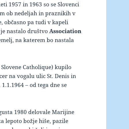
eti 1957 in 1963 so se Slovenci
 ob nedeljah in praznikih v
e, občasno pa tudi v kapeli
 je nastalo društvo
Association
emelj, na katerem bo nastala
n Slovene Catholique) kupilo
icer na vogalu ulic St. Denis in
 1.1.1964 – od tega dne se
gusta 1980 delovale Marijine
za lepoto božje hiše, pazile