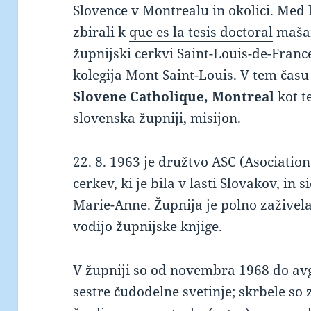
Slovence v Montrealu in okolici. Med l
zbirali k
que es la tesis doctoral
mašam
župnijski cerkvi Saint-Louis-de-Franc
kolegija Mont Saint-Louis. V tem času
Slovene Catholique, Montreal
kot t
slovenska župniji, misijon.
22. 8. 1963 je družtvo ASC (Asociatio
cerkev, ki je bila v lasti Slovakov, in s
Marie-Anne. Župnija je polno zaživela
vodijo župnijske knjige.
V župniji so od novembra 1968 do av
sestre čudodelne svetinje; skrbele so 