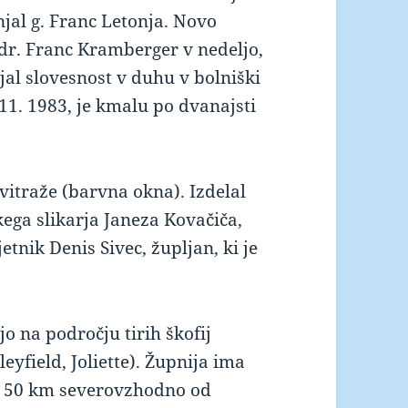
njal g. Franc Letonja. Novo
 dr. Franc Kramberger v nedeljo,
jal slovesnost v duhu v bolniški
. 11. 1983, je kmalu po dvanajsti
 vitraže (barvna okna). Izdelal
kega slikarja Janeza Kovačiča,
jetnik Denis Sivec, župljan, ki je
jo na področju tirih škofij
eyfield, Joliette). Župnija ima
og 50 km severovzhodno od