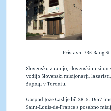
Pristava: 735 Rang St
keto supplement pills
Slovensko župnijo, slovenski misijon
vodijo Slovenski misijonarji, lazaristi
župniji v Torontu.
Gospod Jože Časl je bil 28. 5. 1957 i
Saint-Louis-de-France s posebno misi