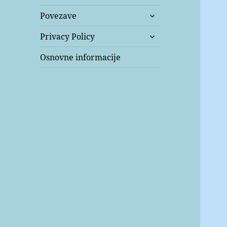
expand
Povezave
child
expand
menu
Privacy Policy
child
menu
Osnovne informacije