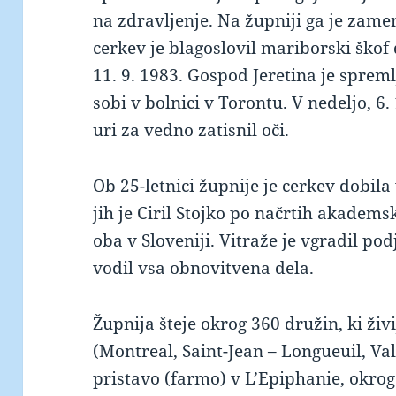
na zdravljenje. Na župniji ga je zame
cerkev je blagoslovil mariborski škof
11. 9. 1983. Gospod Jeretina je spreml
sobi v bolnici v Torontu. V nedeljo, 6
uri za vedno zatisnil oči.
Ob 25-letnici župnije je cerkev dobila
jih je Ciril Stojko po načrtih akadems
oba v Sloveniji. Vitraže je vgradil pod
vodil vsa obnovitvena dela.
Župnija šteje okrog 360 družin, ki živi
(Montreal, Saint-Jean – Longueuil, Vall
pristavo (farmo) v L’Epiphanie, okr