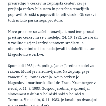
preuredijo v cerkev in župnijski center, ker je
prejšnja cerkev bila stara in potrebna temeljitih
popravil. Stroški s popravili bi bili visoki. Ob cerkvi
tudi ni bilo parkirnega prostora.
Nove prostore so začeli obnavljati, med tem prodali
prejšnjo cerkev in se v nedeljo, 24. 10. 1982, že zbrali
v zasilno urejeni cerkvi v novem središču. Z
obnovitvenimi deli so nadaljevali in določili datum
blagoslovitve cerkve.
Spomladi 1983 je župnik g. Janez Jeretina zbolel za
rakom. Moral je na zdravljenje. Na župniji ga je
zamenjal g. Franc Letonja. Novo cerkev je
blagoslovil mariborski škof dr. Franc Kramberger v
nedeljo, 11. 9. 1983. Gospod Jeretina je spremljal
slovesnost v duhu v bolniški sobi v bolnici v
Torontu. V nedeljo, 6. 11. 1983, je kmalu po dvanajsti
uri za vedno zatisnil oči.