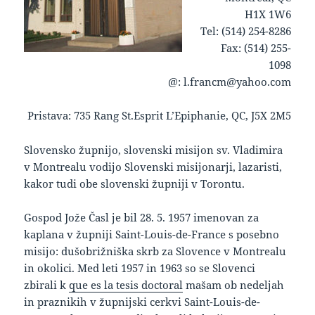
H1X 1W6
Tel: (514) 254-8286
Fax: (514) 255-
1098
@: l.francm@yahoo.com
Pristava: 735 Rang St.Esprit L’Epiphanie, QC, J5X 2M5
keto supplement pills
Slovensko župnijo, slovenski misijon sv. Vladimira
v Montrealu vodijo Slovenski misijonarji, lazaristi,
kakor tudi obe slovenski župniji v Torontu.
Gospod Jože Časl je bil 28. 5. 1957 imenovan za
kaplana v župniji Saint-Louis-de-France s posebno
misijo: dušobrižniška skrb za Slovence v Montrealu
in okolici. Med leti 1957 in 1963 so se Slovenci
zbirali k
que es la tesis doctoral
mašam ob nedeljah
in praznikih v župnijski cerkvi Saint-Louis-de-