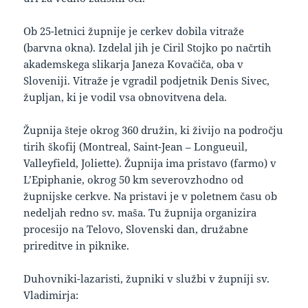
Ob 25-letnici župnije je cerkev dobila vitraže
(barvna okna). Izdelal jih je Ciril Stojko po načrtih
akademskega slikarja Janeza Kovačiča, oba v
Sloveniji. Vitraže je vgradil podjetnik Denis Sivec,
župljan, ki je vodil vsa obnovitvena dela.
Župnija šteje okrog 360 družin, ki živijo na področju
tirih škofij (Montreal, Saint-Jean – Longueuil,
Valleyfield, Joliette). Župnija ima pristavo (farmo) v
L’Epiphanie, okrog 50 km severovzhodno od
župnijske cerkve. Na pristavi je v poletnem času ob
nedeljah redno sv. maša. Tu župnija organizira
procesijo na Telovo, Slovenski dan, družabne
prireditve in piknike.
Duhovniki-lazaristi, župniki v službi v župniji sv.
Vladimirja: