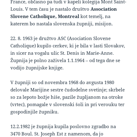
France, občasno pa tudi v kapeli kolegija Mont Saint-
Louis. V tem času je nastalo društvo
Association
Slovene Catholique, Montreal
kot temelj, na
katerem bo nastala slovenska župniji, misijon.
22. 8. 1963 je družtvo ASC (Asociation Slovene
Catholique) kupilo cerkev, ki je bila v lasti Slovakov,
in sicer na vogalu ulic St. Denis in Marie-Anne.
Župnija je polno zaživela 1.1.1964 – od tega dne se
vodijo župnijske knjige.
V župniji so od novembra 1968 do avgusta 1980
delovale Marijine sestre čudodelne svetinje; skrbele
so za lepoto božje hiše, pazile župljanom na otroke
(vrtec), pomagale v slovenski šoli in pri verouku ter
gospodinjile župniku.
12.2.1982 je župnija kupila poslovno zgradbo na
3470 Boul. St. Joseph Est z namenom, da jo