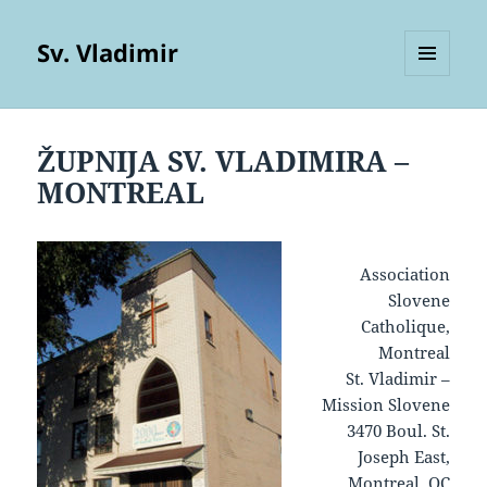
Sv. Vladimir
MENU
AND
WIDGETS
ŽUPNIJA SV. VLADIMIRA –
MONTREAL
Association
Slovene
Catholique,
Montreal
St. Vladimir –
Mission Slovene
3470 Boul. St.
Joseph East,
Montreal, QC