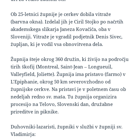
Ob 25-letnici župnije je cerkev dobila vitraže
(barvna okna). Izdelal jih je Ciril Stojko po načrtih
akademskega slikarja Janeza Kovačiča, oba v
Sloveniji. Vitraže je vgradil podjetnik Denis Sivec,
župljan, ki je vodil vsa obnovitvena dela.
Župnija šteje okrog 360 družin, ki živijo na področju
tirih škofij (Montreal, Saint-Jean – Longueuil,
Valleyfield, Joliette). Župnija ima pristavo (farmo) v
L’Epiphanie, okrog 50 km severovzhodno od
župnijske cerkve. Na pristavi je v poletnem času ob
nedeljah redno sv. maša. Tu župnija organizira
procesijo na Telovo, Slovenski dan, družabne
prireditve in piknike.
Duhovniki-lazaristi, župniki v službi v župniji sv.
Vladimirja: