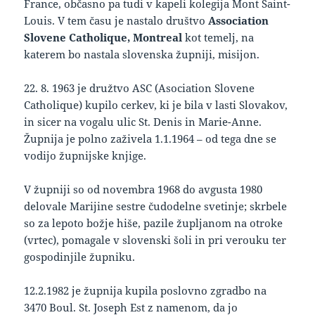
France, občasno pa tudi v kapeli kolegija Mont Saint-
Louis. V tem času je nastalo društvo
Association
Slovene Catholique, Montreal
kot temelj, na
katerem bo nastala slovenska župniji, misijon.
22. 8. 1963 je družtvo ASC (Asociation Slovene
Catholique) kupilo cerkev, ki je bila v lasti Slovakov,
in sicer na vogalu ulic St. Denis in Marie-Anne.
Župnija je polno zaživela 1.1.1964 – od tega dne se
vodijo župnijske knjige.
V župniji so od novembra 1968 do avgusta 1980
delovale Marijine sestre čudodelne svetinje; skrbele
so za lepoto božje hiše, pazile župljanom na otroke
(vrtec), pomagale v slovenski šoli in pri verouku ter
gospodinjile župniku.
12.2.1982 je župnija kupila poslovno zgradbo na
3470 Boul. St. Joseph Est z namenom, da jo