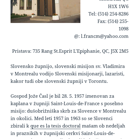
H1X 1W6
Tel: (514) 254-8286
Fax: (514) 255-
1098
@: l.francm@yahoo.com
Pristava: 735 Rang St.Esprit L’Epiphanie, QC, J5X 2M5
keto supplement pills
Slovensko župnijo, slovenski misijon sv. Vladimira
v Montrealu vodijo Slovenski misijonarji, lazaristi,
kakor tudi obe slovenski župniji v Torontu.
Gospod Jože Časl je bil 28. 5. 1957 imenovan za
kaplana v župniji Saint-Louis-de-France s posebno
misijo: dušobrižniška skrb za Slovence v Montrealu
in okolici. Med leti 1957 in 1963 so se Slovenci
zbirali k
que es la tesis doctoral
mašam ob nedeljah
in praznikih v župnijski cerkvi Saint-Louis-de-