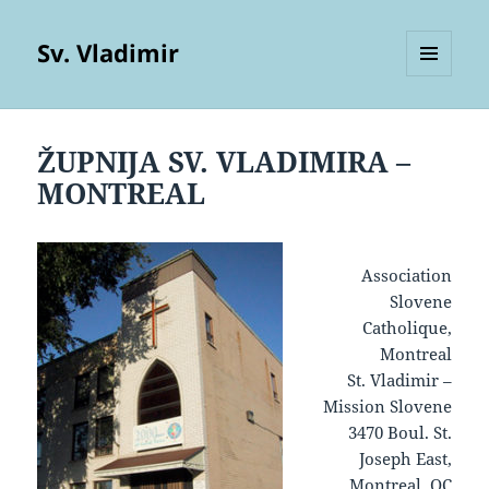
Sv. Vladimir
MENU
AND
WIDGETS
ŽUPNIJA SV. VLADIMIRA –
MONTREAL
Association
Slovene
Catholique,
Montreal
St. Vladimir –
Mission Slovene
3470 Boul. St.
Joseph East,
Montreal, QC