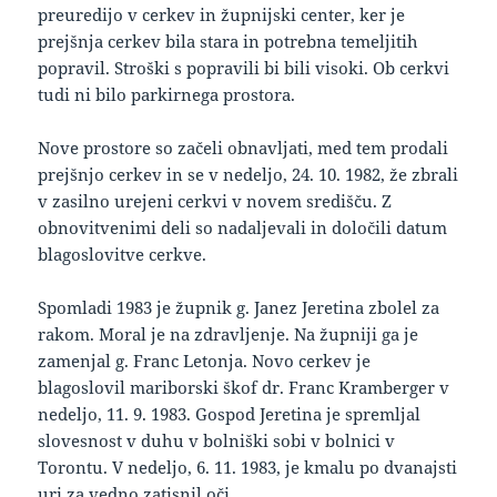
preuredijo v cerkev in župnijski center, ker je
prejšnja cerkev bila stara in potrebna temeljitih
popravil. Stroški s popravili bi bili visoki. Ob cerkvi
tudi ni bilo parkirnega prostora.
Nove prostore so začeli obnavljati, med tem prodali
prejšnjo cerkev in se v nedeljo, 24. 10. 1982, že zbrali
v zasilno urejeni cerkvi v novem središču. Z
obnovitvenimi deli so nadaljevali in določili datum
blagoslovitve cerkve.
Spomladi 1983 je župnik g. Janez Jeretina zbolel za
rakom. Moral je na zdravljenje. Na župniji ga je
zamenjal g. Franc Letonja. Novo cerkev je
blagoslovil mariborski škof dr. Franc Kramberger v
nedeljo, 11. 9. 1983. Gospod Jeretina je spremljal
slovesnost v duhu v bolniški sobi v bolnici v
Torontu. V nedeljo, 6. 11. 1983, je kmalu po dvanajsti
uri za vedno zatisnil oči.