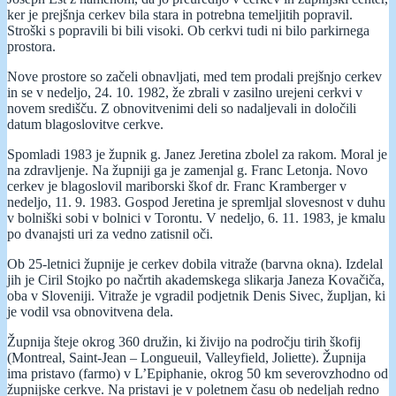
ker je prejšnja cerkev bila stara in potrebna temeljitih popravil.
Stroški s popravili bi bili visoki. Ob cerkvi tudi ni bilo parkirnega
prostora.
Nove prostore so začeli obnavljati, med tem prodali prejšnjo cerkev
in se v nedeljo, 24. 10. 1982, že zbrali v zasilno urejeni cerkvi v
novem središču. Z obnovitvenimi deli so nadaljevali in določili
datum blagoslovitve cerkve.
Spomladi 1983 je župnik g. Janez Jeretina zbolel za rakom. Moral je
na zdravljenje. Na župniji ga je zamenjal g. Franc Letonja. Novo
cerkev je blagoslovil mariborski škof dr. Franc Kramberger v
nedeljo, 11. 9. 1983. Gospod Jeretina je spremljal slovesnost v duhu
v bolniški sobi v bolnici v Torontu. V nedeljo, 6. 11. 1983, je kmalu
po dvanajsti uri za vedno zatisnil oči.
Ob 25-letnici župnije je cerkev dobila vitraže (barvna okna). Izdelal
jih je Ciril Stojko po načrtih akademskega slikarja Janeza Kovačiča,
oba v Sloveniji. Vitraže je vgradil podjetnik Denis Sivec, župljan, ki
je vodil vsa obnovitvena dela.
Župnija šteje okrog 360 družin, ki živijo na področju tirih škofij
(Montreal, Saint-Jean – Longueuil, Valleyfield, Joliette). Župnija
ima pristavo (farmo) v L’Epiphanie, okrog 50 km severovzhodno od
župnijske cerkve. Na pristavi je v poletnem času ob nedeljah redno