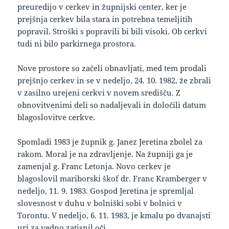
preuredijo v cerkev in župnijski center, ker je
prejšnja cerkev bila stara in potrebna temeljitih
popravil. Stroški s popravili bi bili visoki. Ob cerkvi
tudi ni bilo parkirnega prostora.
Nove prostore so začeli obnavljati, med tem prodali
prejšnjo cerkev in se v nedeljo, 24. 10. 1982, že zbrali
v zasilno urejeni cerkvi v novem središču. Z
obnovitvenimi deli so nadaljevali in določili datum
blagoslovitve cerkve.
Spomladi 1983 je župnik g. Janez Jeretina zbolel za
rakom. Moral je na zdravljenje. Na župniji ga je
zamenjal g. Franc Letonja. Novo cerkev je
blagoslovil mariborski škof dr. Franc Kramberger v
nedeljo, 11. 9. 1983. Gospod Jeretina je spremljal
slovesnost v duhu v bolniški sobi v bolnici v
Torontu. V nedeljo, 6. 11. 1983, je kmalu po dvanajsti
uri za vedno zatisnil oči.