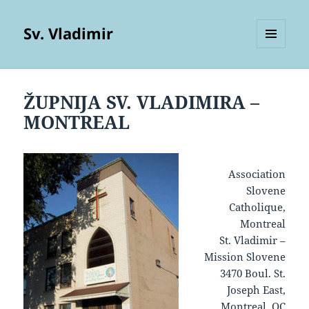
Sv. Vladimir
MENU
AND
WIDGETS
ŽUPNIJA SV. VLADIMIRA –
MONTREAL
Association
Slovene
Catholique,
Montreal
St. Vladimir –
Mission Slovene
3470 Boul. St.
Joseph East,
Montreal, QC