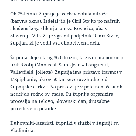
Ob 25-letnici župnije je cerkev dobila vitraže
(barvna okna). Izdelal jih je Ciril Stojko po načrtih
akademskega slikarja Janeza Kovačiča, oba v
Sloveniji. Vitraže je vgradil podjetnik Denis Sivec,
župljan, ki je vodil vsa obnovitvena dela.
Župnija šteje okrog 360 družin, ki živijo na področju
tirih škofij (Montreal, Saint-Jean – Longueuil,
Valleyfield, Joliette). Župnija ima pristavo (farmo) v
L’Epiphanie, okrog 50 km severovzhodno od
župnijske cerkve. Na pristavi je v poletnem času ob
nedeljah redno sv. maša. Tu župnija organizira
procesijo na Telovo, Slovenski dan, družabne
prireditve in piknike.
Duhovniki-lazaristi, župniki v službi v župniji sv.
Vladimirja: