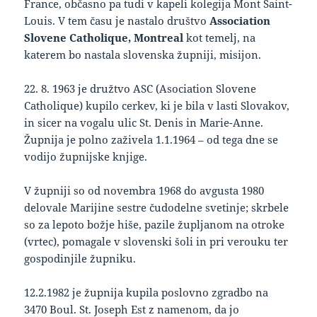
France, občasno pa tudi v kapeli kolegija Mont Saint-
Louis. V tem času je nastalo društvo
Association
Slovene Catholique, Montreal
kot temelj, na
katerem bo nastala slovenska župniji, misijon.
22. 8. 1963 je družtvo ASC (Asociation Slovene
Catholique) kupilo cerkev, ki je bila v lasti Slovakov,
in sicer na vogalu ulic St. Denis in Marie-Anne.
Župnija je polno zaživela 1.1.1964 – od tega dne se
vodijo župnijske knjige.
V župniji so od novembra 1968 do avgusta 1980
delovale Marijine sestre čudodelne svetinje; skrbele
so za lepoto božje hiše, pazile župljanom na otroke
(vrtec), pomagale v slovenski šoli in pri verouku ter
gospodinjile župniku.
12.2.1982 je župnija kupila poslovno zgradbo na
3470 Boul. St. Joseph Est z namenom, da jo