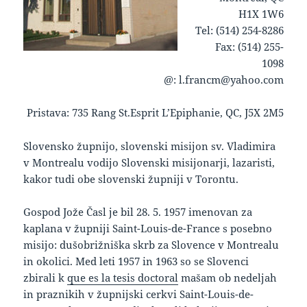
H1X 1W6
Tel: (514) 254-8286
Fax: (514) 255-
1098
@: l.francm@yahoo.com
Pristava: 735 Rang St.Esprit L’Epiphanie, QC, J5X 2M5
keto supplement pills
Slovensko župnijo, slovenski misijon sv. Vladimira
v Montrealu vodijo Slovenski misijonarji, lazaristi,
kakor tudi obe slovenski župniji v Torontu.
Gospod Jože Časl je bil 28. 5. 1957 imenovan za
kaplana v župniji Saint-Louis-de-France s posebno
misijo: dušobrižniška skrb za Slovence v Montrealu
in okolici. Med leti 1957 in 1963 so se Slovenci
zbirali k
que es la tesis doctoral
mašam ob nedeljah
in praznikih v župnijski cerkvi Saint-Louis-de-