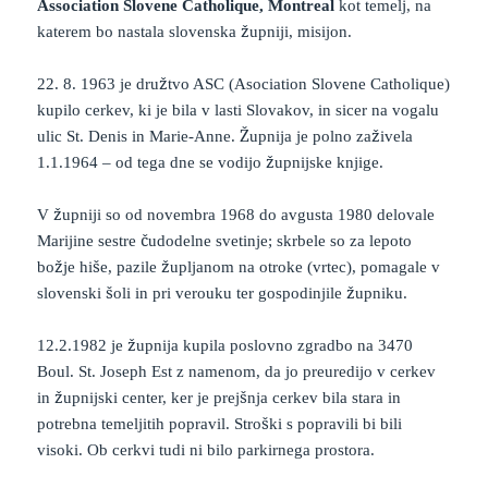
Association Slovene Catholique, Montreal
kot temelj, na
katerem bo nastala slovenska župniji, misijon.
22. 8. 1963 je družtvo ASC (Asociation Slovene Catholique)
kupilo cerkev, ki je bila v lasti Slovakov, in sicer na vogalu
ulic St. Denis in Marie-Anne. Župnija je polno zaživela
1.1.1964 – od tega dne se vodijo župnijske knjige.
V župniji so od novembra 1968 do avgusta 1980 delovale
Marijine sestre čudodelne svetinje; skrbele so za lepoto
božje hiše, pazile župljanom na otroke (vrtec), pomagale v
slovenski šoli in pri verouku ter gospodinjile župniku.
12.2.1982 je župnija kupila poslovno zgradbo na 3470
Boul. St. Joseph Est z namenom, da jo preuredijo v cerkev
in župnijski center, ker je prejšnja cerkev bila stara in
potrebna temeljitih popravil. Stroški s popravili bi bili
visoki. Ob cerkvi tudi ni bilo parkirnega prostora.