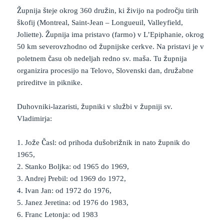
Župnija šteje okrog 360 družin, ki živijo na področju tirih
škofij (Montreal, Saint-Jean – Longueuil, Valleyfield,
Joliette). Župnija ima pristavo (farmo) v L’Epiphanie, okrog
50 km severovzhodno od župnijske cerkve. Na pristavi je v
poletnem času ob nedeljah redno sv. maša. Tu župnija
organizira procesijo na Telovo, Slovenski dan, družabne
prireditve in piknike.
Duhovniki-lazaristi, župniki v službi v župniji sv.
Vladimirja:
1. Jože Časl: od prihoda dušobrižnik in nato župnik do
1965,
2. Stanko Boljka: od 1965 do 1969,
3. Andrej Prebil: od 1969 do 1972,
4. Ivan Jan: od 1972 do 1976,
5. Janez Jeretina: od 1976 do 1983,
6. Franc Letonja: od 1983