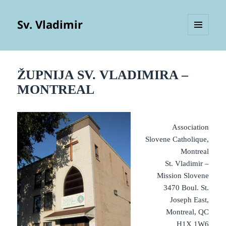
Sv. Vladimir
MENU
AND
WIDGETS
ŽUPNIJA SV. VLADIMIRA –
MONTREAL
Association
Slovene Catholique,
Montreal
St. Vladimir –
Mission Slovene
3470 Boul. St.
Joseph East,
Montreal, QC
H1X 1W6