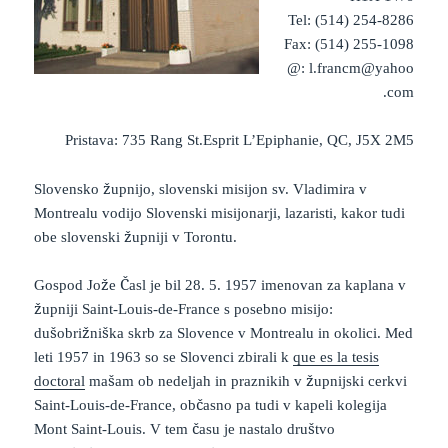
Tel: (514) 254-8286
Fax: (514) 255-1098
@: l.francm@yahoo
.com
Pristava: 735 Rang St.Esprit L’Epiphanie, QC, J5X 2M5
keto supplement pills
Slovensko župnijo, slovenski misijon sv. Vladimira v
Montrealu vodijo Slovenski misijonarji, lazaristi, kakor tudi
obe slovenski župniji v Torontu.
Gospod Jože Časl je bil 28. 5. 1957 imenovan za kaplana v
župniji Saint-Louis-de-France s posebno misijo:
dušobrižniška skrb za Slovence v Montrealu in okolici. Med
leti 1957 in 1963 so se Slovenci zbirali k
que es la tesis
doctoral
mašam ob nedeljah in praznikih v župnijski cerkvi
Saint-Louis-de-France, občasno pa tudi v kapeli kolegija
Mont Saint-Louis. V tem času je nastalo društvo