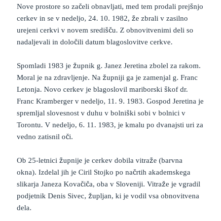
Nove prostore so začeli obnavljati, med tem prodali prejšnjo
cerkev in se v nedeljo, 24. 10. 1982, že zbrali v zasilno
urejeni cerkvi v novem središču. Z obnovitvenimi deli so
nadaljevali in določili datum blagoslovitve cerkve.
Spomladi 1983 je župnik g. Janez Jeretina zbolel za rakom.
Moral je na zdravljenje. Na župniji ga je zamenjal g. Franc
Letonja. Novo cerkev je blagoslovil mariborski škof dr.
Franc Kramberger v nedeljo, 11. 9. 1983. Gospod Jeretina je
spremljal slovesnost v duhu v bolniški sobi v bolnici v
Torontu. V nedeljo, 6. 11. 1983, je kmalu po dvanajsti uri za
vedno zatisnil oči.
Ob 25-letnici župnije je cerkev dobila vitraže (barvna
okna). Izdelal jih je Ciril Stojko po načrtih akademskega
slikarja Janeza Kovačiča, oba v Sloveniji. Vitraže je vgradil
podjetnik Denis Sivec, župljan, ki je vodil vsa obnovitvena
dela.