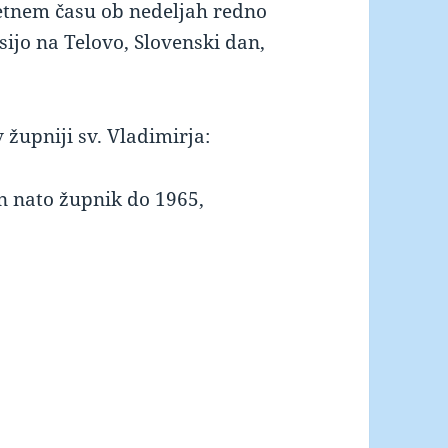
letnem času ob nedeljah redno
sijo na Telovo, Slovenski dan,
 župniji sv. Vladimirja:
in nato župnik do 1965,