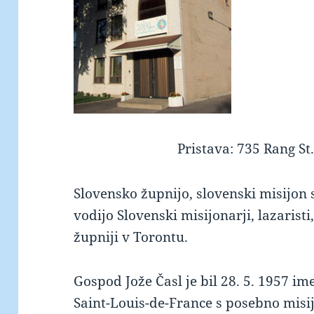
Pristava: 735 Rang St
keto supplement pills
Slovensko župnijo, slovenski misijon
vodijo Slovenski misijonarji, lazaristi
župniji v Torontu.
Gospod Jože Časl je bil 28. 5. 1957 i
Saint-Louis-de-France s posebno misi