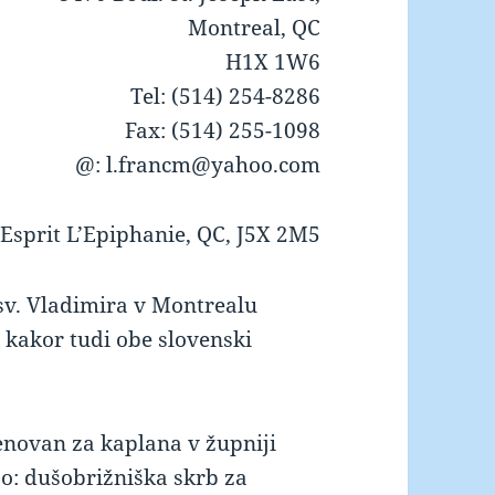
Montreal, QC
H1X 1W6
Tel: (514) 254-8286
Fax: (514) 255-1098
@: l.francm@yahoo.com
.Esprit L’Epiphanie, QC, J5X 2M5
 sv. Vladimira v Montrealu
, kakor tudi obe slovenski
menovan za kaplana v župniji
jo: dušobrižniška skrb za