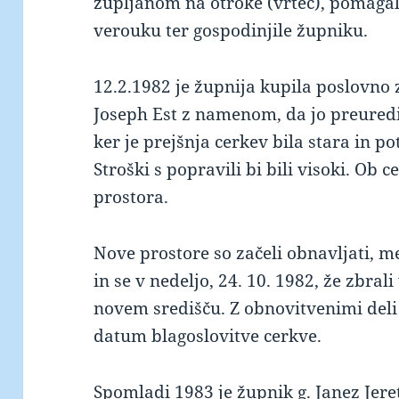
župljanom na otroke (vrtec), pomagale
verouku ter gospodinjile župniku.
12.2.1982 je župnija kupila poslovno 
Joseph Est z namenom, da jo preuredij
ker je prejšnja cerkev bila stara in p
Stroški s popravili bi bili visoki. Ob c
prostora.
Nove prostore so začeli obnavljati, m
in se v nedeljo, 24. 10. 1982, že zbrali
novem središču. Z obnovitvenimi deli s
datum blagoslovitve cerkve.
Spomladi 1983 je župnik g. Janez Jere