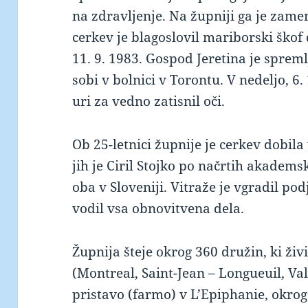
na zdravljenje. Na župniji ga je zame
cerkev je blagoslovil mariborski škof
11. 9. 1983. Gospod Jeretina je spreml
sobi v bolnici v Torontu. V nedeljo, 6
uri za vedno zatisnil oči.
Ob 25-letnici župnije je cerkev dobila
jih je Ciril Stojko po načrtih akadems
oba v Sloveniji. Vitraže je vgradil pod
vodil vsa obnovitvena dela.
Župnija šteje okrog 360 družin, ki živi
(Montreal, Saint-Jean – Longueuil, Vall
pristavo (farmo) v L’Epiphanie, okr