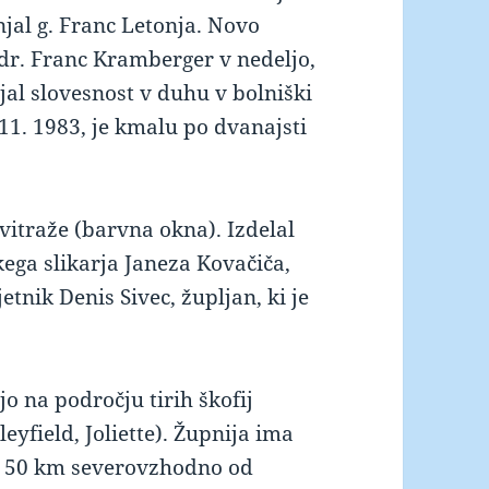
njal g. Franc Letonja. Novo
 dr. Franc Kramberger v nedeljo,
jal slovesnost v duhu v bolniški
. 11. 1983, je kmalu po dvanajsti
 vitraže (barvna okna). Izdelal
kega slikarja Janeza Kovačiča,
jetnik Denis Sivec, župljan, ki je
jo na področju tirih škofij
eyfield, Joliette). Župnija ima
og 50 km severovzhodno od