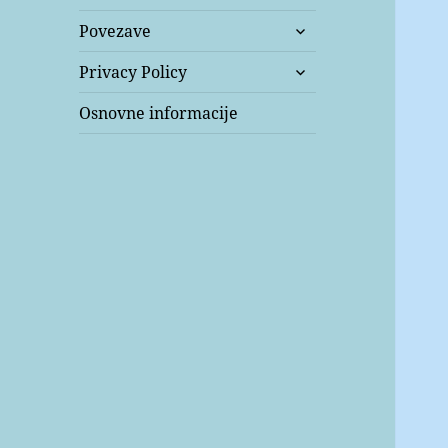
expand
Povezave
child
expand
menu
Privacy Policy
child
menu
Osnovne informacije