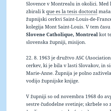
Slovence v Montrealu in okolici. Med l
zbirali k
que es la tesis doctoral
mašam
župnijski cerkvi Saint-Louis-de-Franc
kolegija Mont Saint-Louis. V tem času
Slovene Catholique, Montreal
kot t
slovenska župniji, misijon.
22. 8. 1963 je družtvo ASC (Asociatio
cerkev, ki je bila v lasti Slovakov, in s
Marie-Anne. Župnija je polno zaživela
vodijo župnijske knjige.
V župniji so od novembra 1968 do av
sestre čudodelne svetinje; skrbele so 