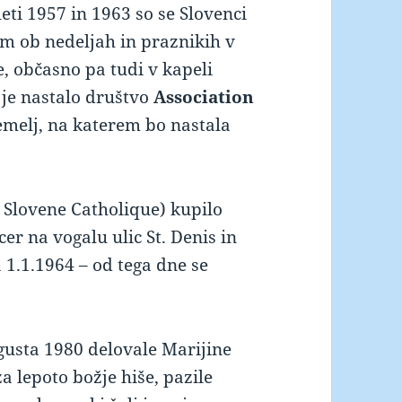
eti 1957 in 1963 so se Slovenci
 ob nedeljah in praznikih v
e, občasno pa tudi v kapeli
 je nastalo društvo
Association
emelj, na katerem bo nastala
n Slovene Catholique) kupilo
icer na vogalu ulic St. Denis in
 1.1.1964 – od tega dne se
gusta 1980 delovale Marijine
za lepoto božje hiše, pazile