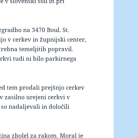
 v slovenski šoli in pri
zgradbo na 3470 Boul. St.
o v cerkev in župnijski center,
otrebna temeljitih popravil.
erkvi tudi ni bilo parkirnega
ed tem prodali prejšnjo cerkev
 v zasilno urejeni cerkvi v
o nadaljevali in določili
tina zbolel za rakom. Moral je