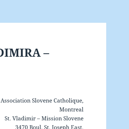
DIMIRA –
Association Slovene Catholique,
Montreal
St. Vladimir – Mission Slovene
3470 Boul. St. Joseph East,