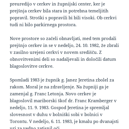
preuredijo v cerkev in župnijski center, ker je
prejšnja cerkev bila stara in potrebna temeljitih
popravil. Stroški s popravili bi bili visoki. Ob cerkvi
tudi ni bilo parkirnega prostora.
Nove prostore so začeli obnavljati, med tem prodali
prejšnjo cerkev in se v nedeljo, 24. 10. 1982, že zbrali
v zasilno urejeni cerkvi v novem središču. Z
obnovitvenimi deli so nadaljevali in določili datum
blagoslovitve cerkve.
Spomladi 1983 je župnik g. Janez Jeretina zbolel za
rakom. Moral je na zdravljenje. Na župniji ga je
zamenjal g. Franc Letonja. Novo cerkev je
blagoslovil mariborski škof dr. Franc Kramberger v
nedeljo, 11. 9. 1983. Gospod Jeretina je spremljal
slovesnost v duhu v bolniški sobi v bolnici v
Torontu. V nedeljo, 6. 11. 1983, je kmalu po dvanajsti
uri za vedno zatisnil oči.