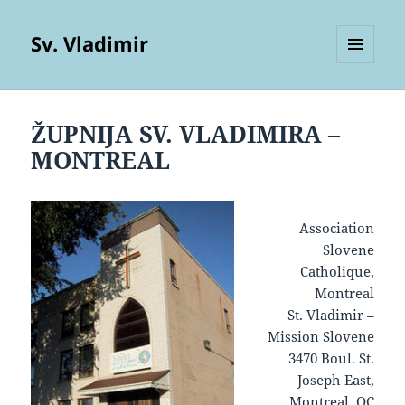
Sv. Vladimir
MENU
AND
WIDGETS
ŽUPNIJA SV. VLADIMIRA –
MONTREAL
Association
Slovene
Catholique,
Montreal
St. Vladimir –
Mission Slovene
3470 Boul. St.
Joseph East,
Montreal, QC