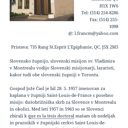
H1X 1W6
Tel: (514) 254-8286
Fax: (514) 255-
1098
@: l.francm@yahoo.com
Pristava: 735 Rang St.Esprit L’Epiphanie, QC, J5X 2M5
keto supplement pills
Slovensko župnijo, slovenski misijon sv. Vladimira
v Montrealu vodijo Slovenski misijonarji, lazaristi,
kakor tudi obe slovenski župniji v Torontu.
Gospod Jože Časl je bil 28. 5. 1957 imenovan za
kaplana v župniji Saint-Louis-de-France s posebno
misijo: dušobrižniška skrb za Slovence v Montrealu
in okolici. Med leti 1957 in 1963 so se Slovenci
zbirali k
que es la tesis doctoral
mašam ob nedeljah
in praznikih v župnijski cerkvi Saint-Louis-de-