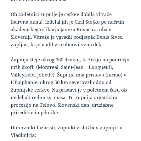
Ob 25-letnici župnije je cerkev dobila vitraže
(barvna okna). Izdelal jih je Ciril Stojko po načrtih
akademskega slikarja Janeza Kovačiča, oba v
Sloveniji. Vitraže je vgradil podjetnik Denis Sivec,
župljan, ki je vodil vsa obnovitvena dela.
Župnija šteje okrog 360 družin, ki živijo na področju
tirih škofij (Montreal, Saint-Jean – Longueuil,
Valleyfield, Joliette). Župnija ima pristavo (farmo) v
L’Epiphanie, okrog 50 km severovzhodno od
župnijske cerkve. Na pristavi je v poletnem času ob
nedeljah redno sv. maša. Tu župnija organizira
procesijo na Telovo, Slovenski dan, družabne
prireditve in piknike.
Duhovniki-lazaristi, župniki v službi v župniji sv.
Vladimirja: