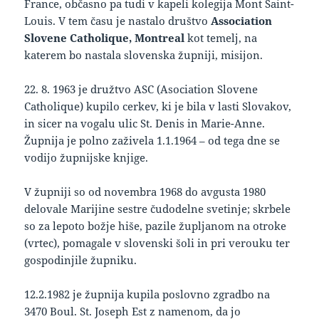
France, občasno pa tudi v kapeli kolegija Mont Saint-
Louis. V tem času je nastalo društvo
Association
Slovene Catholique, Montreal
kot temelj, na
katerem bo nastala slovenska župniji, misijon.
22. 8. 1963 je družtvo ASC (Asociation Slovene
Catholique) kupilo cerkev, ki je bila v lasti Slovakov,
in sicer na vogalu ulic St. Denis in Marie-Anne.
Župnija je polno zaživela 1.1.1964 – od tega dne se
vodijo župnijske knjige.
V župniji so od novembra 1968 do avgusta 1980
delovale Marijine sestre čudodelne svetinje; skrbele
so za lepoto božje hiše, pazile župljanom na otroke
(vrtec), pomagale v slovenski šoli in pri verouku ter
gospodinjile župniku.
12.2.1982 je župnija kupila poslovno zgradbo na
3470 Boul. St. Joseph Est z namenom, da jo