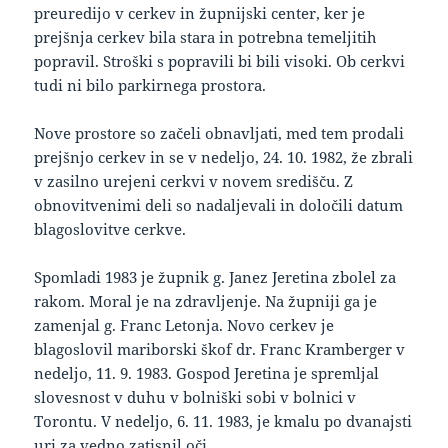
preuredijo v cerkev in župnijski center, ker je
prejšnja cerkev bila stara in potrebna temeljitih
popravil. Stroški s popravili bi bili visoki. Ob cerkvi
tudi ni bilo parkirnega prostora.
Nove prostore so začeli obnavljati, med tem prodali
prejšnjo cerkev in se v nedeljo, 24. 10. 1982, že zbrali
v zasilno urejeni cerkvi v novem središču. Z
obnovitvenimi deli so nadaljevali in določili datum
blagoslovitve cerkve.
Spomladi 1983 je župnik g. Janez Jeretina zbolel za
rakom. Moral je na zdravljenje. Na župniji ga je
zamenjal g. Franc Letonja. Novo cerkev je
blagoslovil mariborski škof dr. Franc Kramberger v
nedeljo, 11. 9. 1983. Gospod Jeretina je spremljal
slovesnost v duhu v bolniški sobi v bolnici v
Torontu. V nedeljo, 6. 11. 1983, je kmalu po dvanajsti
uri za vedno zatisnil oči.