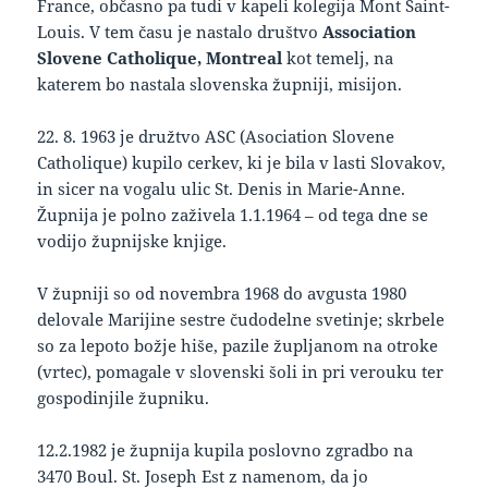
France, občasno pa tudi v kapeli kolegija Mont Saint-
Louis. V tem času je nastalo društvo
Association
Slovene Catholique, Montreal
kot temelj, na
katerem bo nastala slovenska župniji, misijon.
22. 8. 1963 je družtvo ASC (Asociation Slovene
Catholique) kupilo cerkev, ki je bila v lasti Slovakov,
in sicer na vogalu ulic St. Denis in Marie-Anne.
Župnija je polno zaživela 1.1.1964 – od tega dne se
vodijo župnijske knjige.
V župniji so od novembra 1968 do avgusta 1980
delovale Marijine sestre čudodelne svetinje; skrbele
so za lepoto božje hiše, pazile župljanom na otroke
(vrtec), pomagale v slovenski šoli in pri verouku ter
gospodinjile župniku.
12.2.1982 je župnija kupila poslovno zgradbo na
3470 Boul. St. Joseph Est z namenom, da jo