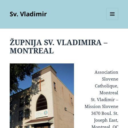
Sv. Vladimir
MENU
AND
WIDGETS
ŽUPNIJA SV. VLADIMIRA –
MONTREAL
Association
Slovene
Catholique,
Montreal
St. Vladimir –
Mission Slovene
3470 Boul. St.
Joseph East,
Montreal, QC