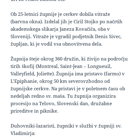
Ob 25-letnici župnije je cerkev dobila vitraže
(barvna okna). Izdelal jih je Ciril Stojko po načrtih
akademskega slikarja Janeza Kovačiča, oba v
Sloveniji. Vitraže je vgradil podjetnik Denis Sivec,
župljan, ki je vodil vsa obnovitvena dela.
Župnija šteje okrog 360 družin, ki živijo na področju
tirih škofij (Montreal, Saint-Jean – Longueuil,
Valleyfield, Joliette). Župnija ima pristavo (farmo) v
L’Epiphanie, okrog 50 km severovzhodno od
župnijske cerkve. Na pristavi je v poletnem času ob
nedeljah redno sv. maša. Tu župnija organizira
procesijo na Telovo, Slovenski dan, družabne
prireditve in piknike.
Duhovniki-lazaristi, župniki v službi v župniji sv.
Vladimirja: