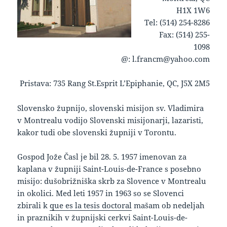
H1X 1W6
Tel: (514) 254-8286
Fax: (514) 255-
1098
@: l.francm@yahoo.com
Pristava: 735 Rang St.Esprit L’Epiphanie, QC, J5X 2M5
keto supplement pills
Slovensko župnijo, slovenski misijon sv. Vladimira
v Montrealu vodijo Slovenski misijonarji, lazaristi,
kakor tudi obe slovenski župniji v Torontu.
Gospod Jože Časl je bil 28. 5. 1957 imenovan za
kaplana v župniji Saint-Louis-de-France s posebno
misijo: dušobrižniška skrb za Slovence v Montrealu
in okolici. Med leti 1957 in 1963 so se Slovenci
zbirali k
que es la tesis doctoral
mašam ob nedeljah
in praznikih v župnijski cerkvi Saint-Louis-de-