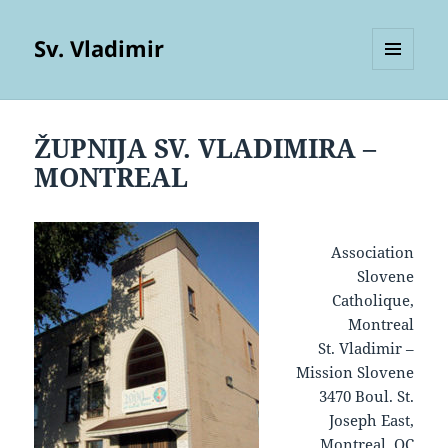
Sv. Vladimir
MENU
AND
WIDGETS
ŽUPNIJA SV. VLADIMIRA –
MONTREAL
Association
Slovene
Catholique,
Montreal
St. Vladimir –
Mission Slovene
3470 Boul. St.
Joseph East,
Montreal, QC