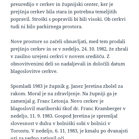
preuredijo v cerkev in župnijski center, ker je
prejšnja cerkev bila stara in potrebna temeljitih
popravil. Stroški s popravili bi bili visoki. Ob cerkvi
tudi ni bilo parkirnega prostora.
Nove prostore so začeli obnavljati, med tem prodali
prejšnjo cerkev in se v nedeljo, 24. 10. 1982, že zbrali
v zasilno urejeni cerkvi v novem središču. Z
obnovitvenimi deli so nadaljevali in določili datum
blagoslovitve cerkve.
Spomladi 1983 je župnik g. Janez Jeretina zbolel za
rakom. Moral je na zdravljenje. Na župniji ga je
zamenjal g. Franc Letonja. Novo cerkev je
blagoslovil mariborski škof dr. Franc Kramberger v
nedeljo, 11. 9. 1983. Gospod Jeretina je spremljal
slovesnost v duhu v bolniški sobi v bolnici v
Torontu. V nedeljo, 6. 11. 1983, je kmalu po dvanajsti
uri za vedno zatisnil oči.