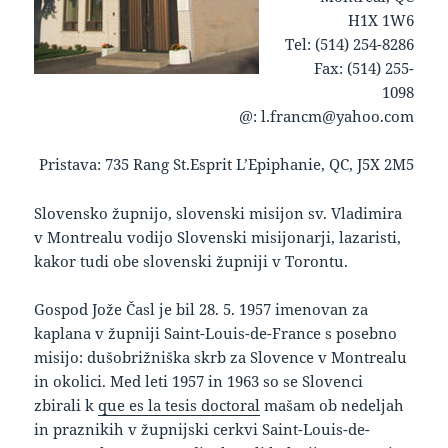
H1X 1W6
Tel: (514) 254-8286
Fax: (514) 255-
1098
@: l.francm@yahoo.com
Pristava: 735 Rang St.Esprit L’Epiphanie, QC, J5X 2M5
keto supplement pills
Slovensko župnijo, slovenski misijon sv. Vladimira
v Montrealu vodijo Slovenski misijonarji, lazaristi,
kakor tudi obe slovenski župniji v Torontu.
Gospod Jože Časl je bil 28. 5. 1957 imenovan za
kaplana v župniji Saint-Louis-de-France s posebno
misijo: dušobrižniška skrb za Slovence v Montrealu
in okolici. Med leti 1957 in 1963 so se Slovenci
zbirali k
que es la tesis doctoral
mašam ob nedeljah
in praznikih v župnijski cerkvi Saint-Louis-de-