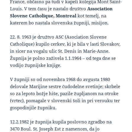
France, občasno pa tudi v kapeli kolegija Mont Saint-
Louis. V tem času je nastalo društvo
Association
Slovene Catholique, Montreal
kot temelj, na
katerem bo nastala slovenska župniji, misijon.
22. 8. 1963 je družtvo ASC (Asociation Slovene
Catholique) kupilo cerkev, ki je bila v lasti Slovakov,
in sicer na vogalu ulic St. Denis in Marie-Anne.
Župnija je polno zaživela 1.1.1964 – od tega dne se
vodijo župnijske knjige.
V župniji so od novembra 1968 do avgusta 1980
delovale Marijine sestre čudodelne svetinje; skrbele
so za lepoto božje hiše, pazile župljanom na otroke
(vrtec), pomagale v slovenski šoli in pri verouku ter
gospodinjile župniku.
12.2.1982 je župnija kupila poslovno zgradbo na
3470 Boul. St. Joseph Est z namenom, da jo