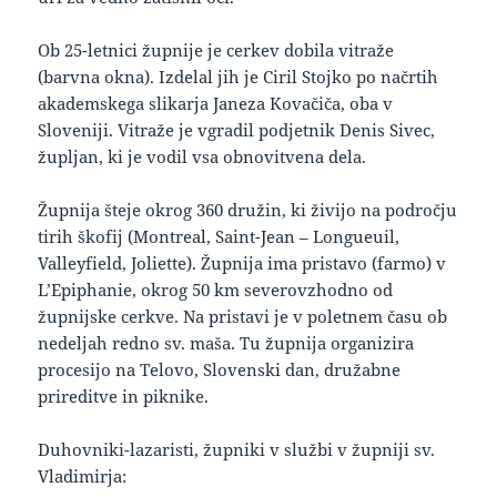
Ob 25-letnici župnije je cerkev dobila vitraže
(barvna okna). Izdelal jih je Ciril Stojko po načrtih
akademskega slikarja Janeza Kovačiča, oba v
Sloveniji. Vitraže je vgradil podjetnik Denis Sivec,
župljan, ki je vodil vsa obnovitvena dela.
Župnija šteje okrog 360 družin, ki živijo na področju
tirih škofij (Montreal, Saint-Jean – Longueuil,
Valleyfield, Joliette). Župnija ima pristavo (farmo) v
L’Epiphanie, okrog 50 km severovzhodno od
župnijske cerkve. Na pristavi je v poletnem času ob
nedeljah redno sv. maša. Tu župnija organizira
procesijo na Telovo, Slovenski dan, družabne
prireditve in piknike.
Duhovniki-lazaristi, župniki v službi v župniji sv.
Vladimirja: