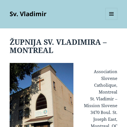
Sv. Vladimir
MENU
AND
WIDGETS
ŽUPNIJA SV. VLADIMIRA –
MONTREAL
Association
Slovene
Catholique,
Montreal
St. Vladimir –
Mission Slovene
3470 Boul. St.
Joseph East,
Montreal, QC