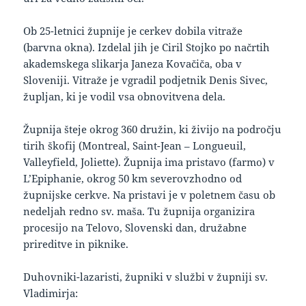
Ob 25-letnici župnije je cerkev dobila vitraže
(barvna okna). Izdelal jih je Ciril Stojko po načrtih
akademskega slikarja Janeza Kovačiča, oba v
Sloveniji. Vitraže je vgradil podjetnik Denis Sivec,
župljan, ki je vodil vsa obnovitvena dela.
Župnija šteje okrog 360 družin, ki živijo na področju
tirih škofij (Montreal, Saint-Jean – Longueuil,
Valleyfield, Joliette). Župnija ima pristavo (farmo) v
L’Epiphanie, okrog 50 km severovzhodno od
župnijske cerkve. Na pristavi je v poletnem času ob
nedeljah redno sv. maša. Tu župnija organizira
procesijo na Telovo, Slovenski dan, družabne
prireditve in piknike.
Duhovniki-lazaristi, župniki v službi v župniji sv.
Vladimirja: