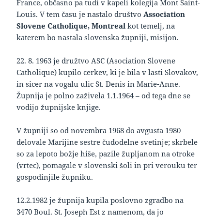
France, občasno pa tudi v kapeli kolegija Mont Saint-
Louis. V tem času je nastalo društvo
Association
Slovene Catholique, Montreal
kot temelj, na
katerem bo nastala slovenska župniji, misijon.
22. 8. 1963 je družtvo ASC (Asociation Slovene
Catholique) kupilo cerkev, ki je bila v lasti Slovakov,
in sicer na vogalu ulic St. Denis in Marie-Anne.
Župnija je polno zaživela 1.1.1964 – od tega dne se
vodijo župnijske knjige.
V župniji so od novembra 1968 do avgusta 1980
delovale Marijine sestre čudodelne svetinje; skrbele
so za lepoto božje hiše, pazile župljanom na otroke
(vrtec), pomagale v slovenski šoli in pri verouku ter
gospodinjile župniku.
12.2.1982 je župnija kupila poslovno zgradbo na
3470 Boul. St. Joseph Est z namenom, da jo