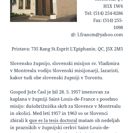
H1X 1W6
Tel: (514) 254-8286
Fax: (514) 255-
1098
@: l.francm@yahoo.com
Pristava: 735 Rang St.Esprit L’Epiphanie, QC, J5X 2M5
keto supplement pills
Slovensko župnijo, slovenski misijon sv. Vladimira
v Montrealu vodijo Slovenski misijonarji, lazaristi,
kakor tudi obe slovenski župniji v Torontu.
Gospod Jože Časl je bil 28. 5. 1957 imenovan za
kaplana v župniji Saint-Louis-de-France s posebno
misijo: dušobrižniška skrb za Slovence v Montrealu
in okolici. Med leti 1957 in 1963 so se Slovenci
zbirali k
que es la tesis doctoral
mašam ob nedeljah
in praznikih v župnijski cerkvi Saint-Louis-de-