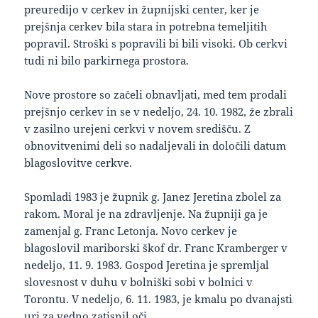
preuredijo v cerkev in župnijski center, ker je
prejšnja cerkev bila stara in potrebna temeljitih
popravil. Stroški s popravili bi bili visoki. Ob cerkvi
tudi ni bilo parkirnega prostora.
Nove prostore so začeli obnavljati, med tem prodali
prejšnjo cerkev in se v nedeljo, 24. 10. 1982, že zbrali
v zasilno urejeni cerkvi v novem središču. Z
obnovitvenimi deli so nadaljevali in določili datum
blagoslovitve cerkve.
Spomladi 1983 je župnik g. Janez Jeretina zbolel za
rakom. Moral je na zdravljenje. Na župniji ga je
zamenjal g. Franc Letonja. Novo cerkev je
blagoslovil mariborski škof dr. Franc Kramberger v
nedeljo, 11. 9. 1983. Gospod Jeretina je spremljal
slovesnost v duhu v bolniški sobi v bolnici v
Torontu. V nedeljo, 6. 11. 1983, je kmalu po dvanajsti
uri za vedno zatisnil oči.