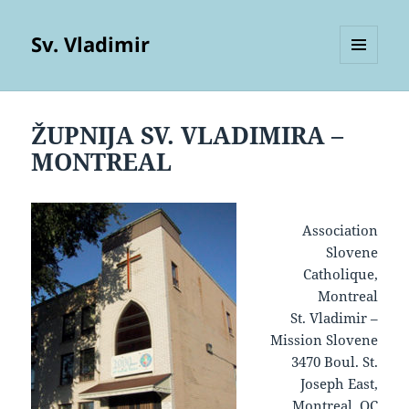
Sv. Vladimir
MENU
AND
WIDGETS
ŽUPNIJA SV. VLADIMIRA –
MONTREAL
Association
Slovene
Catholique,
Montreal
St. Vladimir –
Mission Slovene
3470 Boul. St.
Joseph East,
Montreal, QC