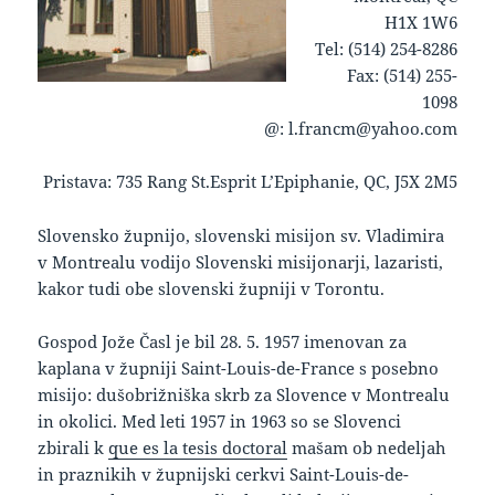
H1X 1W6
Tel: (514) 254-8286
Fax: (514) 255-
1098
@: l.francm@yahoo.com
Pristava: 735 Rang St.Esprit L’Epiphanie, QC, J5X 2M5
keto supplement pills
Slovensko župnijo, slovenski misijon sv. Vladimira
v Montrealu vodijo Slovenski misijonarji, lazaristi,
kakor tudi obe slovenski župniji v Torontu.
Gospod Jože Časl je bil 28. 5. 1957 imenovan za
kaplana v župniji Saint-Louis-de-France s posebno
misijo: dušobrižniška skrb za Slovence v Montrealu
in okolici. Med leti 1957 in 1963 so se Slovenci
zbirali k
que es la tesis doctoral
mašam ob nedeljah
in praznikih v župnijski cerkvi Saint-Louis-de-