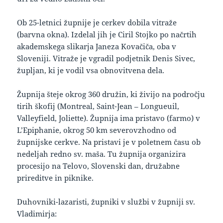
Ob 25-letnici župnije je cerkev dobila vitraže
(barvna okna). Izdelal jih je Ciril Stojko po načrtih
akademskega slikarja Janeza Kovačiča, oba v
Sloveniji. Vitraže je vgradil podjetnik Denis Sivec,
župljan, ki je vodil vsa obnovitvena dela.
Župnija šteje okrog 360 družin, ki živijo na področju
tirih škofij (Montreal, Saint-Jean – Longueuil,
Valleyfield, Joliette). Župnija ima pristavo (farmo) v
L’Epiphanie, okrog 50 km severovzhodno od
župnijske cerkve. Na pristavi je v poletnem času ob
nedeljah redno sv. maša. Tu župnija organizira
procesijo na Telovo, Slovenski dan, družabne
prireditve in piknike.
Duhovniki-lazaristi, župniki v službi v župniji sv.
Vladimirja: