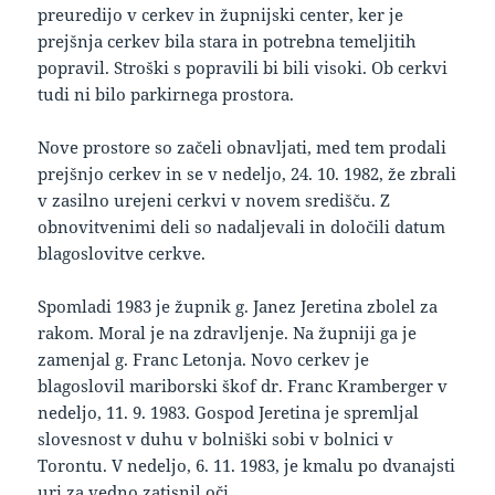
preuredijo v cerkev in župnijski center, ker je
prejšnja cerkev bila stara in potrebna temeljitih
popravil. Stroški s popravili bi bili visoki. Ob cerkvi
tudi ni bilo parkirnega prostora.
Nove prostore so začeli obnavljati, med tem prodali
prejšnjo cerkev in se v nedeljo, 24. 10. 1982, že zbrali
v zasilno urejeni cerkvi v novem središču. Z
obnovitvenimi deli so nadaljevali in določili datum
blagoslovitve cerkve.
Spomladi 1983 je župnik g. Janez Jeretina zbolel za
rakom. Moral je na zdravljenje. Na župniji ga je
zamenjal g. Franc Letonja. Novo cerkev je
blagoslovil mariborski škof dr. Franc Kramberger v
nedeljo, 11. 9. 1983. Gospod Jeretina je spremljal
slovesnost v duhu v bolniški sobi v bolnici v
Torontu. V nedeljo, 6. 11. 1983, je kmalu po dvanajsti
uri za vedno zatisnil oči.