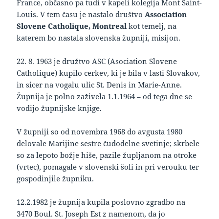
France, občasno pa tudi v kapeli kolegija Mont Saint-
Louis. V tem času je nastalo društvo
Association
Slovene Catholique, Montreal
kot temelj, na
katerem bo nastala slovenska župniji, misijon.
22. 8. 1963 je družtvo ASC (Asociation Slovene
Catholique) kupilo cerkev, ki je bila v lasti Slovakov,
in sicer na vogalu ulic St. Denis in Marie-Anne.
Župnija je polno zaživela 1.1.1964 – od tega dne se
vodijo župnijske knjige.
V župniji so od novembra 1968 do avgusta 1980
delovale Marijine sestre čudodelne svetinje; skrbele
so za lepoto božje hiše, pazile župljanom na otroke
(vrtec), pomagale v slovenski šoli in pri verouku ter
gospodinjile župniku.
12.2.1982 je župnija kupila poslovno zgradbo na
3470 Boul. St. Joseph Est z namenom, da jo