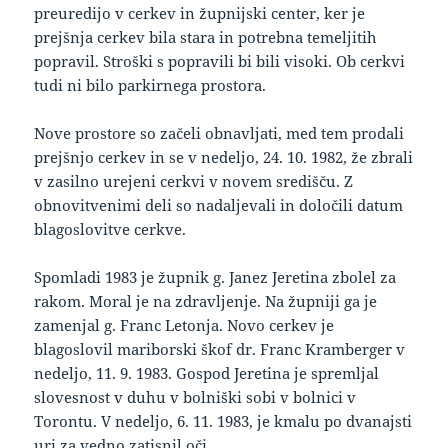
preuredijo v cerkev in župnijski center, ker je
prejšnja cerkev bila stara in potrebna temeljitih
popravil. Stroški s popravili bi bili visoki. Ob cerkvi
tudi ni bilo parkirnega prostora.
Nove prostore so začeli obnavljati, med tem prodali
prejšnjo cerkev in se v nedeljo, 24. 10. 1982, že zbrali
v zasilno urejeni cerkvi v novem središču. Z
obnovitvenimi deli so nadaljevali in določili datum
blagoslovitve cerkve.
Spomladi 1983 je župnik g. Janez Jeretina zbolel za
rakom. Moral je na zdravljenje. Na župniji ga je
zamenjal g. Franc Letonja. Novo cerkev je
blagoslovil mariborski škof dr. Franc Kramberger v
nedeljo, 11. 9. 1983. Gospod Jeretina je spremljal
slovesnost v duhu v bolniški sobi v bolnici v
Torontu. V nedeljo, 6. 11. 1983, je kmalu po dvanajsti
uri za vedno zatisnil oči.