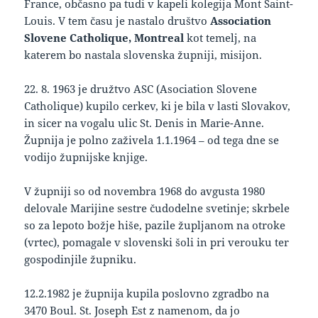
France, občasno pa tudi v kapeli kolegija Mont Saint-
Louis. V tem času je nastalo društvo
Association
Slovene Catholique, Montreal
kot temelj, na
katerem bo nastala slovenska župniji, misijon.
22. 8. 1963 je družtvo ASC (Asociation Slovene
Catholique) kupilo cerkev, ki je bila v lasti Slovakov,
in sicer na vogalu ulic St. Denis in Marie-Anne.
Župnija je polno zaživela 1.1.1964 – od tega dne se
vodijo župnijske knjige.
V župniji so od novembra 1968 do avgusta 1980
delovale Marijine sestre čudodelne svetinje; skrbele
so za lepoto božje hiše, pazile župljanom na otroke
(vrtec), pomagale v slovenski šoli in pri verouku ter
gospodinjile župniku.
12.2.1982 je župnija kupila poslovno zgradbo na
3470 Boul. St. Joseph Est z namenom, da jo