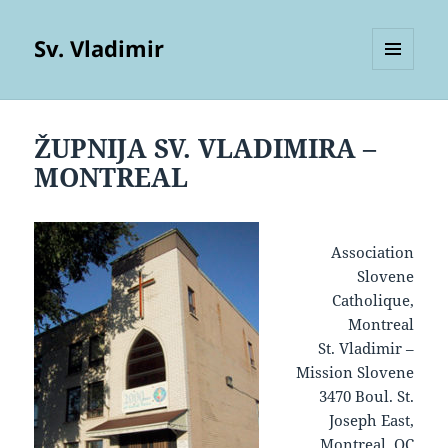
Sv. Vladimir
MENU
AND
WIDGETS
ŽUPNIJA SV. VLADIMIRA –
MONTREAL
Association
Slovene
Catholique,
Montreal
St. Vladimir –
Mission Slovene
3470 Boul. St.
Joseph East,
Montreal, QC