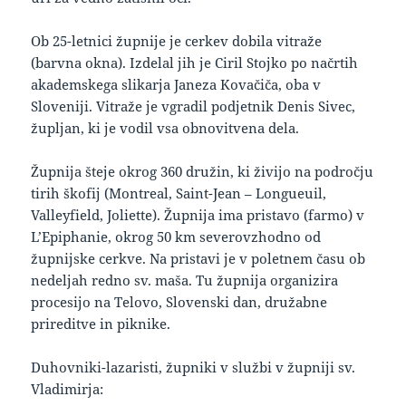
Ob 25-letnici župnije je cerkev dobila vitraže
(barvna okna). Izdelal jih je Ciril Stojko po načrtih
akademskega slikarja Janeza Kovačiča, oba v
Sloveniji. Vitraže je vgradil podjetnik Denis Sivec,
župljan, ki je vodil vsa obnovitvena dela.
Župnija šteje okrog 360 družin, ki živijo na področju
tirih škofij (Montreal, Saint-Jean – Longueuil,
Valleyfield, Joliette). Župnija ima pristavo (farmo) v
L’Epiphanie, okrog 50 km severovzhodno od
župnijske cerkve. Na pristavi je v poletnem času ob
nedeljah redno sv. maša. Tu župnija organizira
procesijo na Telovo, Slovenski dan, družabne
prireditve in piknike.
Duhovniki-lazaristi, župniki v službi v župniji sv.
Vladimirja: