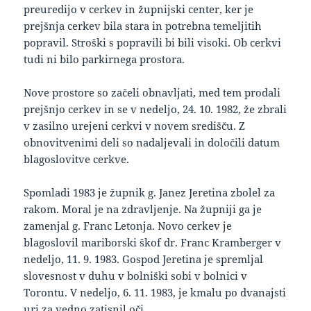
preuredijo v cerkev in župnijski center, ker je
prejšnja cerkev bila stara in potrebna temeljitih
popravil. Stroški s popravili bi bili visoki. Ob cerkvi
tudi ni bilo parkirnega prostora.
Nove prostore so začeli obnavljati, med tem prodali
prejšnjo cerkev in se v nedeljo, 24. 10. 1982, že zbrali
v zasilno urejeni cerkvi v novem središču. Z
obnovitvenimi deli so nadaljevali in določili datum
blagoslovitve cerkve.
Spomladi 1983 je župnik g. Janez Jeretina zbolel za
rakom. Moral je na zdravljenje. Na župniji ga je
zamenjal g. Franc Letonja. Novo cerkev je
blagoslovil mariborski škof dr. Franc Kramberger v
nedeljo, 11. 9. 1983. Gospod Jeretina je spremljal
slovesnost v duhu v bolniški sobi v bolnici v
Torontu. V nedeljo, 6. 11. 1983, je kmalu po dvanajsti
uri za vedno zatisnil oči.