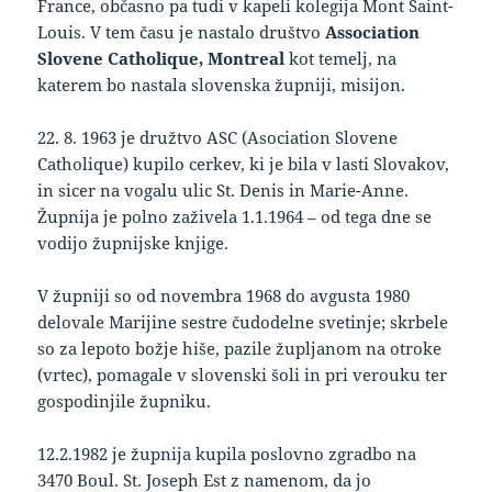
France, občasno pa tudi v kapeli kolegija Mont Saint-
Louis. V tem času je nastalo društvo
Association
Slovene Catholique, Montreal
kot temelj, na
katerem bo nastala slovenska župniji, misijon.
22. 8. 1963 je družtvo ASC (Asociation Slovene
Catholique) kupilo cerkev, ki je bila v lasti Slovakov,
in sicer na vogalu ulic St. Denis in Marie-Anne.
Župnija je polno zaživela 1.1.1964 – od tega dne se
vodijo župnijske knjige.
V župniji so od novembra 1968 do avgusta 1980
delovale Marijine sestre čudodelne svetinje; skrbele
so za lepoto božje hiše, pazile župljanom na otroke
(vrtec), pomagale v slovenski šoli in pri verouku ter
gospodinjile župniku.
12.2.1982 je župnija kupila poslovno zgradbo na
3470 Boul. St. Joseph Est z namenom, da jo