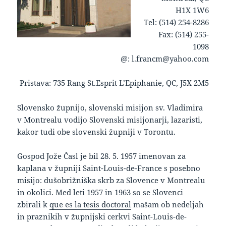
H1X 1W6
Tel: (514) 254-8286
Fax: (514) 255-
1098
@: l.francm@yahoo.com
Pristava: 735 Rang St.Esprit L’Epiphanie, QC, J5X 2M5
keto supplement pills
Slovensko župnijo, slovenski misijon sv. Vladimira
v Montrealu vodijo Slovenski misijonarji, lazaristi,
kakor tudi obe slovenski župniji v Torontu.
Gospod Jože Časl je bil 28. 5. 1957 imenovan za
kaplana v župniji Saint-Louis-de-France s posebno
misijo: dušobrižniška skrb za Slovence v Montrealu
in okolici. Med leti 1957 in 1963 so se Slovenci
zbirali k
que es la tesis doctoral
mašam ob nedeljah
in praznikih v župnijski cerkvi Saint-Louis-de-