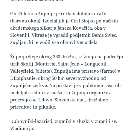
Ob 25-letnici župnije je cerkev dobila vitraže
(barvna okna). Izdelal jih je Ciril Stojko po načrtih
akademskega slikarja Janeza Kovačiča, oba v
Sloveniji. Vitraže je vgradil podjetnik Denis Sivec,
župljan, ki je vodil vsa obnovitvena dela.
Župnija šteje okrog 360 družin, ki živijo na področju
tirih škofij (Montreal, Saint-Jean – Longueuil,
Valleyfield, Joliette). Župnija ima pristavo (farmo) v
L’Epiphanie, okrog 50 km severovzhodno od
župnijske cerkve. Na pristavi je v poletnem času ob
nedeljah redno sv. maša. Tu župnija organizira
procesijo na Telovo, Slovenski dan, družabne
prireditve in piknike.
Duhovniki-lazaristi, župniki v službi v župniji sv.
Vladimirja: