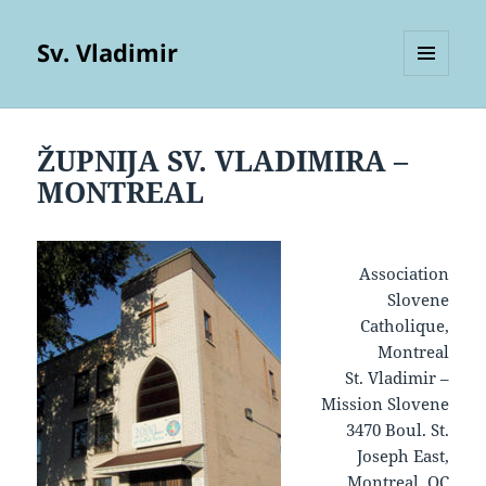
Sv. Vladimir
MENU
AND
WIDGETS
ŽUPNIJA SV. VLADIMIRA –
MONTREAL
Association
Slovene
Catholique,
Montreal
St. Vladimir –
Mission Slovene
3470 Boul. St.
Joseph East,
Montreal, QC